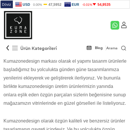
Peştemal
Çelik Kelepçe
Plaj Havlusu
Çelik Kolye
Ürün Kategorileri
Blog
Arama
Çelik Bileklik
Kumazonedesign markası olarak el yapımı tasarım ürünlerle
Deri Bileklik
başladığımız bu yolculukta günden güne tasarımlarımıza
yenilerini ekleyerek ve geliştirerek ilerliyoruz. Ve bununla
birlikte kumazonedesign üretim ürünlerimizin yanında
onlara eşlik eden özgün parçaları sizlerin beğenisine sunup
mağazamızın vitrinlerinde en güzel görselleri ile listeliyoruz.
Kumazonedesign olarak özgün kaliteli ve benzersiz ürünler
tasarlamanın gayreti içindeyiz. Ve bu yolculukta özgün