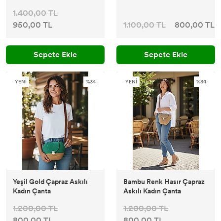
1.400,00 TL
950,00 TL
1.100,00 TL
800,00 TL
Sepete Ekle
Sepete Ekle
YENİ
%34
YENİ
%34
Yeşil Gold Çapraz Askılı
Bambu Renk Hasır Çapraz
Kadın Çanta
Askılı Kadın Çanta
1.200,00 TL
1.200,00 TL
800,00 TL
800,00 TL