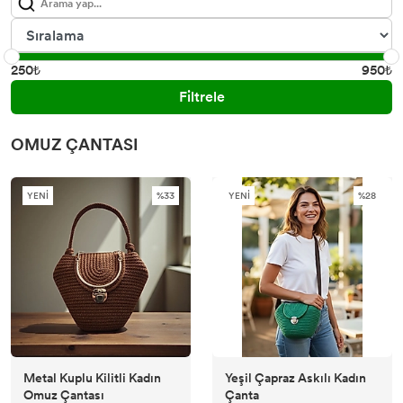
250₺
950₺
Filtrele
OMUZ ÇANTASI
YENİ
%33
YENİ
%28
Metal Kuplu Kilitli Kadın
Yeşil Çapraz Askılı Kadın
Omuz Çantası
Çanta