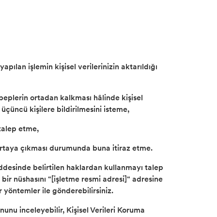
pılan işlemin kişisel verilerinizin aktarıldığı
beplerin ortadan kalkması hâlinde kişisel
 üçüncü kişilere bildirilmesini isteme,
 talep etme,
n ortaya çıkması durumunda buna itiraz etme.
maddesinde belirtilen haklardan kullanmayı talep
 bir nüshasını “[işletme resmi adresi]“ adresine
r yöntemler ile gönderebilirsiniz.
unu inceleyebilir, Kişisel Verileri Koruma