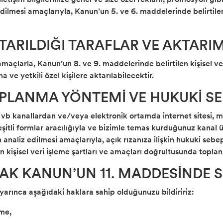
dilmesi amaçlarıyla, Kanun’un 5. ve 6. maddelerinde belirtilen 
AKTARILDIĞI TARAFLAR VE AKTAR
amaçlarla, Kanun’un 8. ve 9. maddelerinde belirtilen kişisel ve
 ve yetkili özel kişilere aktarılabilecektir.
TOPLANMA YÖNTEMİ VE HUKUKİ SE
yi vb kanallardan ve/veya elektronik ortamda internet sitesi,
itli formlar aracılığıyla ve bizimle temas kurduğunuz kanal üze
 analiz edilmesi amaçlarıyla, açık rızanıza ilişkin hukuki sebe
n kişisel veri işleme şartları ve amaçları doğrultusunda topla
ARAK KANUN’UN 11. MADDESİNDE 
uyarınca aşağıdaki haklara sahip olduğunuzu bildiririz:
nme,