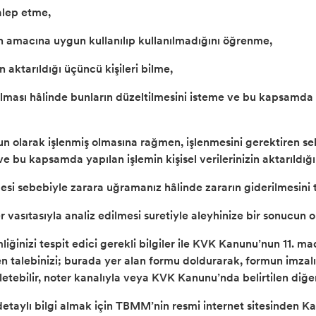
talep etme,
rın amacına uygun kullanılıp kullanılmadığını öğrenme,
in aktarıldığı üçüncü kişileri bilme,
 olması hâlinde bunların düzeltilmesini isteme ve bu kapsamda ya
un olarak işlenmiş olmasına rağmen, işlenmesini gerektiren se
ve bu kapsamda yapılan işlemin kişisel verilerinizin aktarıldığı
enmesi sebebiyle zarara uğramanız hâlinde zararın giderilmesini
r vasıtasıyla analiz edilmesi suretiyle aleyhinize bir sonucu
mliğinizi tespit edici gerekli bilgiler ile KVK Kanunu’nun 11. 
ren talebinizi; burada yer alan formu doldurarak, formun imzalı
 iletebilir, noter kanalıyla veya KVK Kanunu’nda belirtilen diğe
etaylı bilgi almak için TBMM’nin resmi internet sitesinden Kan