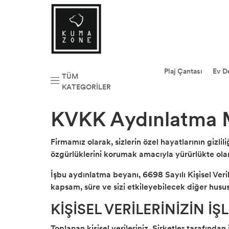
Peştemal
Çelik Kelepçe
Plaj Havlusu
Çelik Kolye
Plaj Çantası
Ev D
TÜM
KATEGORILER
Çelik Bileklik
KVKK Aydınlatma 
Deri Bileklik
Firmamız olarak, sizlerin özel hayatlarının gizli
özgürlüklerini korumak amacıyla yürürlükte ola
İşbu aydınlatma beyanı, 6698 Sayılı Kişisel Ver
kapsam, süre ve sizi etkileyebilecek diğer husu
KİŞİSEL VERİLERİNİZİN İ
Toplanan kişisel verileriniz, Şirketler tarafından