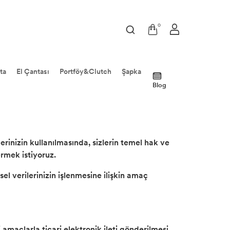
0
ta
El Çantası
Portföy&Clutch
Şapka
Blog
erinizin kullanılmasında, sizlerin temel hak ve
rmek istiyoruz.
l verilerinizin işlenmesine ilişkin amaç
i amaçlarla ticari elektronik ileti gönderilmesi