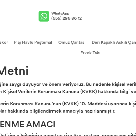
WhatsApp
(555) 296 86 12
ekor
Plaj Havlu Peştemal
Omuz Çantası
Deri Kapaklı Askılı Çan
Erkek Takı
Metni
liğine saygı duyuyor ve önem veriyoruz. Bu nedenle kişisel veril
n Kişisel Verilerin Korunması Kanunu (KVKK) hakkında bilgi ve
ilerin Korunması Kanunu’nun (KVKK) 10. Maddesi uyarınca kişise
slar hakkında bilgilendirmek amacıyla hazırlanmıştır.
ŞLENME AMACI
 iletişim bilgilerinize genel ve size özel reklam, promosyon gib