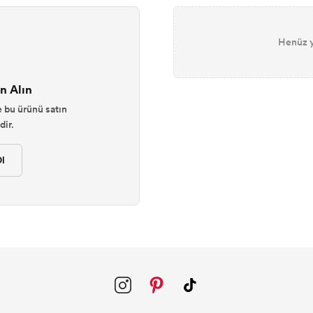
Henüz y
n Alın
 bu ürünü satın
ir.
l