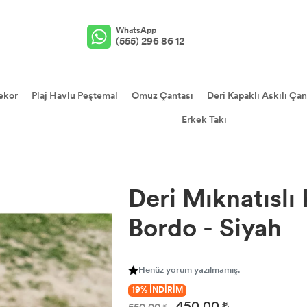
WhatsApp
(555) 296 86 12
ekor
Plaj Havlu Peştemal
Omuz Çantası
Deri Kapaklı Askılı Çan
Erkek Takı
Deri Mıknatıslı
Bordo - Siyah
Henüz yorum yazılmamış.
19% İNDİRİM
450,00 ₺