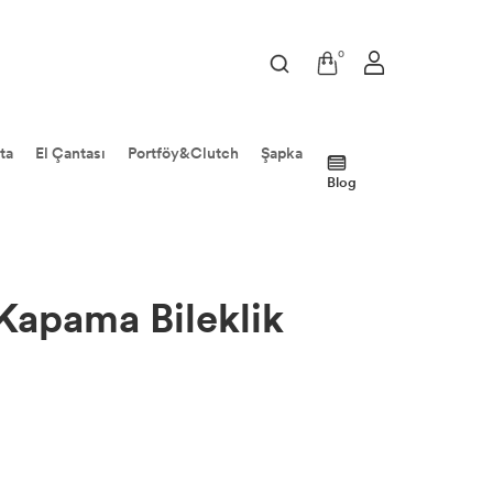
0
ta
El Çantası
Portföy&Clutch
Şapka
Blog
 Kapama Bileklik