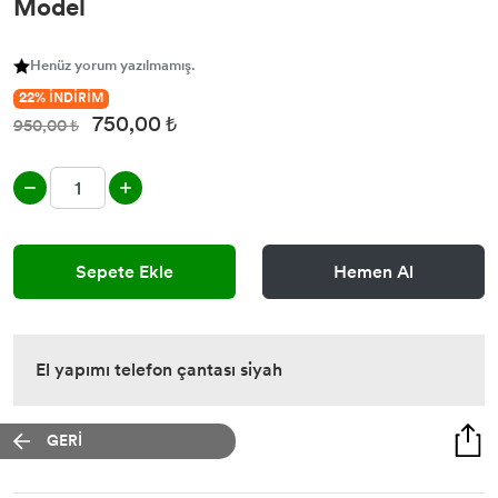
Model
Henüz yorum yazılmamış.
22% İNDİRİM
750,00 ₺
950,00 ₺
Sepete Ekle
Hemen Al
El yapımı telefon çantası siyah
GERİ