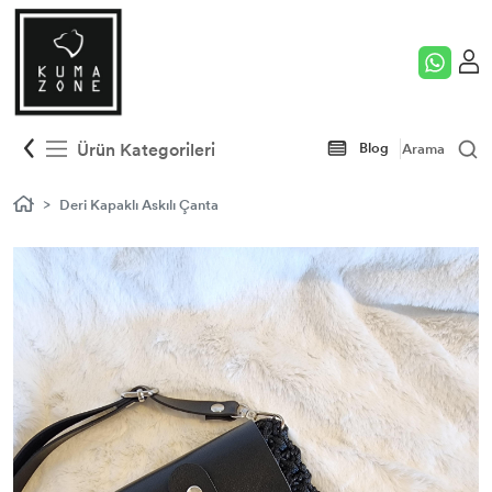
Peştemal
Çelik Kelepçe
Plaj Havlusu
Çelik Kolye
Ürün Kategorileri
Blog
Arama
Çelik Bileklik
Deri Kapaklı Askılı Çanta
Deri Bileklik